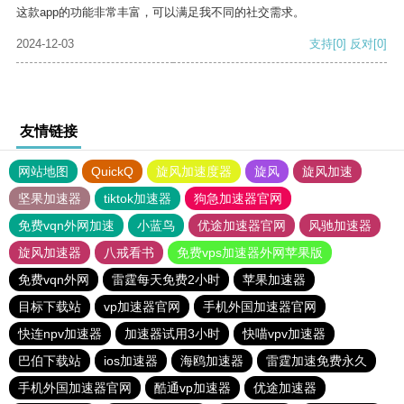
这款app的功能非常丰富，可以满足我不同的社交需求。
2024-12-03
支持
[0]
反对
[0]
友情链接
网站地图
QuickQ
旋风加速度器
旋风
旋风加速
坚果加速器
tiktok加速器
狗急加速器官网
免费vqn外网加速
小蓝鸟
优途加速器官网
风驰加速器
旋风加速器
八戒看书
免费vps加速器外网苹果版
免费vqn外网
雷霆每天免费2小时
苹果加速器
目标下载站
vp加速器官网
手机外国加速器官网
快连npv加速器
加速器试用3小时
快喵vpv加速器
巴伯下载站
ios加速器
海鸥加速器
雷霆加速免费永久
手机外国加速器官网
酷通vp加速器
优途加速器