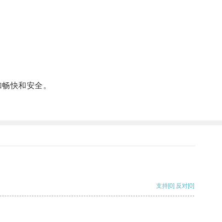
加畅快和安全。
支持
[0]
反对
[0]