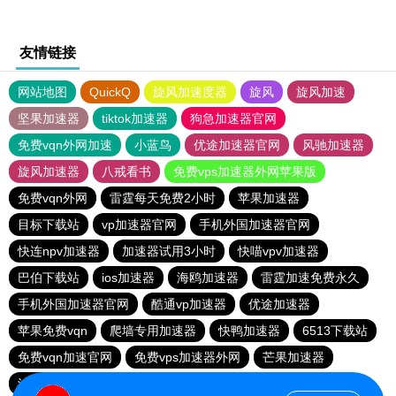
友情链接
网站地图
QuickQ
旋风加速度器
旋风
旋风加速
坚果加速器
tiktok加速器
狗急加速器官网
免费vqn外网加速
小蓝鸟
优途加速器官网
风驰加速器
旋风加速器
八戒看书
免费vps加速器外网苹果版
免费vqn外网
雷霆每天免费2小时
苹果加速器
目标下载站
vp加速器官网
手机外国加速器官网
快连npv加速器
加速器试用3小时
快喵vpv加速器
巴伯下载站
ios加速器
海鸥加速器
雷霆加速免费永久
手机外国加速器官网
酷通vp加速器
优途加速器
苹果免费vqn
爬墙专用加速器
快鸭加速器
6513下载站
免费vqn加速官网
免费vps加速器外网
芒果加速器
油管加速器