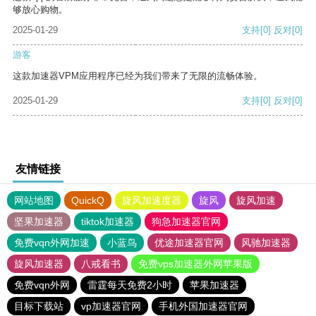
够放心购物。
2025-01-29
支持
[0]
反对
[0]
游客
这款加速器VPM应用程序已经为我们带来了无限的流畅体验。
2025-01-29
支持
[0]
反对
[0]
友情链接
网站地图
QuickQ
旋风加速度器
旋风
旋风加速
坚果加速器
tiktok加速器
狗急加速器官网
免费vqn外网加速
小蓝鸟
优途加速器官网
风驰加速器
旋风加速器
八戒看书
免费vps加速器外网苹果版
免费vqn外网
雷霆每天免费2小时
苹果加速器
目标下载站
vp加速器官网
手机外国加速器官网