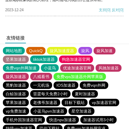
2023-12-24
支持
[0]
反对
[0]
友情链接
网站地图
QuickQ
旋风加速度器
旋风
旋风加速
坚果加速器
tiktok加速器
狗急加速器官网
免费vqn外网加速
小蓝鸟
优途加速器官网
风驰加速器
旋风加速器
八戒看书
免费vps加速器外网苹果版
黑豹加速器
一元机场
IOS加速器
免费vqn外网
白鲸加速器
雷霆每天免费2小时
夏时加速器
苹果加速器
老佛爷加速器
目标下载站
vp加速器官网
vp免费加速
小蓝鸟pvn加速器
星空加速器
手机外国加速器官网
快连npv加速器
加速器试用3小时
快喵vpv加速器
巴伯下载站
免费vqn加速外网安卓