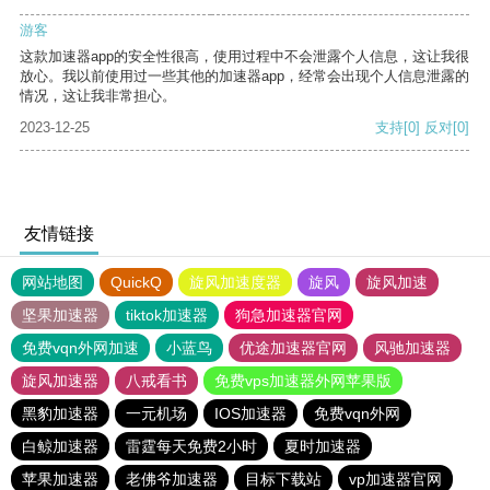
游客
这款加速器app的安全性很高，使用过程中不会泄露个人信息，这让我很
放心。我以前使用过一些其他的加速器app，经常会出现个人信息泄露的
情况，这让我非常担心。
2023-12-25
支持
[0]
反对
[0]
友情链接
网站地图
QuickQ
旋风加速度器
旋风
旋风加速
坚果加速器
tiktok加速器
狗急加速器官网
免费vqn外网加速
小蓝鸟
优途加速器官网
风驰加速器
旋风加速器
八戒看书
免费vps加速器外网苹果版
黑豹加速器
一元机场
IOS加速器
免费vqn外网
白鲸加速器
雷霆每天免费2小时
夏时加速器
苹果加速器
老佛爷加速器
目标下载站
vp加速器官网