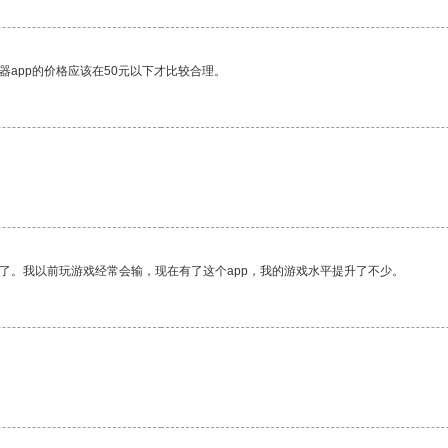
器app的价格应该在50元以下才比较合理。
了。我以前玩游戏经常会输，现在有了这个app，我的游戏水平提升了不少。