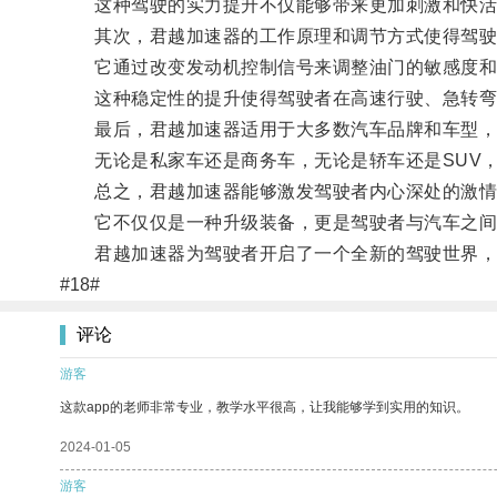
这种驾驶的实力提升不仅能够带来更加刺激和快活
其次，君越加速器的工作原理和调节方式使得驾驶
它通过改变发动机控制信号来调整油门的敏感度和爆
这种稳定性的提升使得驾驶者在高速行驶、急转弯
最后，君越加速器适用于大多数汽车品牌和车型，
无论是私家车还是商务车，无论是轿车还是SUV，
总之，君越加速器能够激发驾驶者内心深处的激情和
它不仅仅是一种升级装备，更是驾驶者与汽车之间
君越加速器为驾驶者开启了一个全新的驾驶世界，
#18#
评论
游客
这款app的老师非常专业，教学水平很高，让我能够学到实用的知识。
2024-01-05
游客