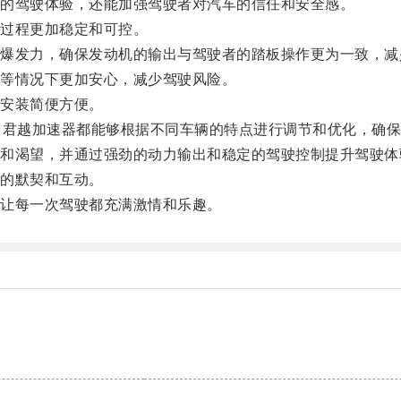
的驾驶体验，还能加强驾驶者对汽车的信任和安全感。
过程更加稳定和可控。
发力，确保发动机的输出与驾驶者的踏板操作更为一致，减
等情况下更加安心，减少驾驶风险。
安装简便方便。
君越加速器都能够根据不同车辆的特点进行调节和优化，确保
渴望，并通过强劲的动力输出和稳定的驾驶控制提升驾驶体
的默契和互动。
让每一次驾驶都充满激情和乐趣。