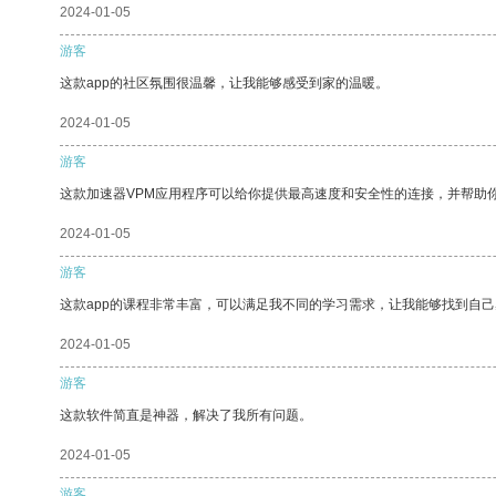
2024-01-05
游客
这款app的社区氛围很温馨，让我能够感受到家的温暖。
2024-01-05
游客
这款加速器VPM应用程序可以给你提供最高速度和安全性的连接，并帮助
2024-01-05
游客
这款app的课程非常丰富，可以满足我不同的学习需求，让我能够找到自
2024-01-05
游客
这款软件简直是神器，解决了我所有问题。
2024-01-05
游客