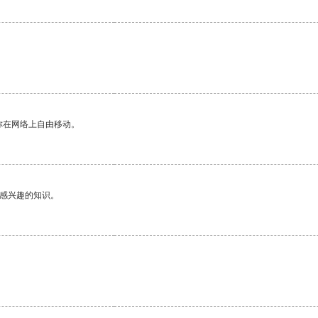
你在网络上自由移动。
己感兴趣的知识。