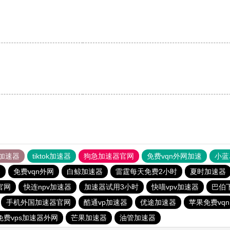
加速器
tiktok加速器
狗急加速器官网
免费vqn外网加速
小蓝
器
免费vqn外网
白鲸加速器
雷霆每天免费2小时
夏时加速器
官网
快连npv加速器
加速器试用3小时
快喵vpv加速器
巴伯
手机外国加速器官网
酷通vp加速器
优途加速器
苹果免费vqn
免费vps加速器外网
芒果加速器
油管加速器