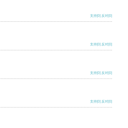
支持
[0]
反对
[0]
支持
[0]
反对
[0]
支持
[0]
反对
[0]
支持
[0]
反对
[0]