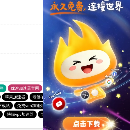
支持
[0]
反对
[0]
支持
[0]
反对
[0]
鸟
优途加速器官网
风驰加速器
旋风加速器
八戒看书
苹果加速器
老佛爷加速器
目标下载站
vp加速器官网
下载站
免费vqn加速外网安卓
网必通
闪电加速器
快喵vpv加速器
大象加速器
爬墙专用加速器