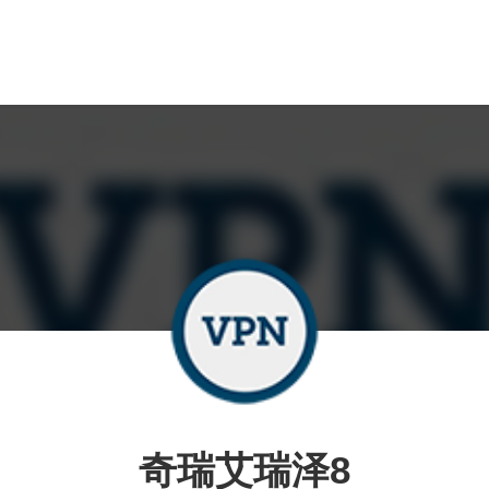
奇瑞艾瑞泽8