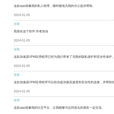
这款app就像我的私人助理，随时随地为我的办公提供帮助。
2024-01-05
游客
我喜欢这个软件 作者加油
2024-01-05
游客
这款加速器VPM应用程序已经为我们带来了无限的隐私保护和安全性保护
2024-01-05
游客
这款加速器VPM应用程序可以给你提供最高速度和安全性的连接，并帮助
2024-01-05
游客
这款app就像我的社交平台，让我能够与志同道合的朋友一起交流。