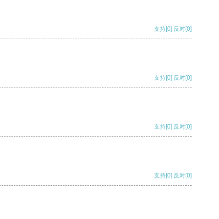
支持
[0]
反对
[0]
支持
[0]
反对
[0]
支持
[0]
反对
[0]
支持
[0]
反对
[0]