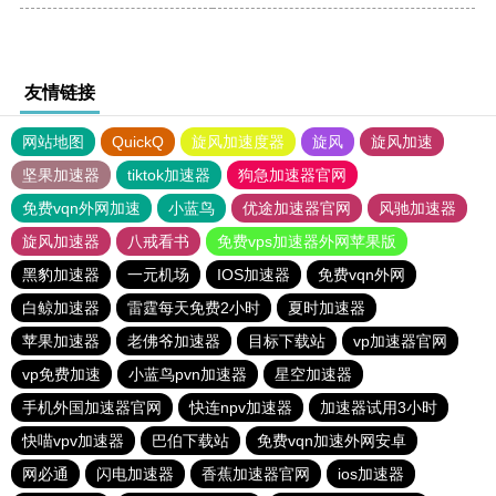
友情链接
网站地图
QuickQ
旋风加速度器
旋风
旋风加速
坚果加速器
tiktok加速器
狗急加速器官网
免费vqn外网加速
小蓝鸟
优途加速器官网
风驰加速器
旋风加速器
八戒看书
免费vps加速器外网苹果版
黑豹加速器
一元机场
IOS加速器
免费vqn外网
白鲸加速器
雷霆每天免费2小时
夏时加速器
苹果加速器
老佛爷加速器
目标下载站
vp加速器官网
vp免费加速
小蓝鸟pvn加速器
星空加速器
手机外国加速器官网
快连npv加速器
加速器试用3小时
快喵vpv加速器
巴伯下载站
免费vqn加速外网安卓
网必通
闪电加速器
香蕉加速器官网
ios加速器