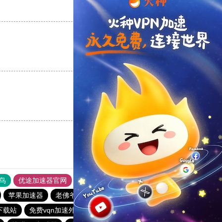
支持
[0]
反对
[0]
支持
[0]
反对
[0]
支持
[0]
反对
[0]
鸟
优途加速器官网
风驰加速器
旋风加速器
八戒看书
苹果加速器
老佛爷加速器
目标下载站
vp加速器官网
下载站
免费vqn加速外网安卓
网必通
闪电加速器