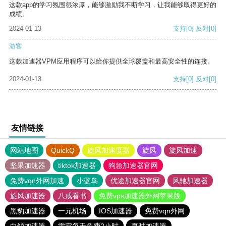
这款app的学习氛围很浓厚，能够激励我不断学习，让我能够取得更好的
成绩。
2024-01-13
支持
[0]
反对
[0]
游客
这款加速器VPM应用程序可以给你提供全球覆盖和最高安全性的连接。
2024-01-13
支持
[0]
反对
[0]
友情链接
网站地图
QuickQ
旋风加速度器
旋风
旋风加速
坚果加速器
tiktok加速器
狗急加速器官网
免费vqn外网加速
小蓝鸟
优途加速器官网
风驰加速器
旋风加速器
八戒看书
免费vps加速器外网苹果版
黑豹加速器
一元机场
IOS加速器
免费vqn外网