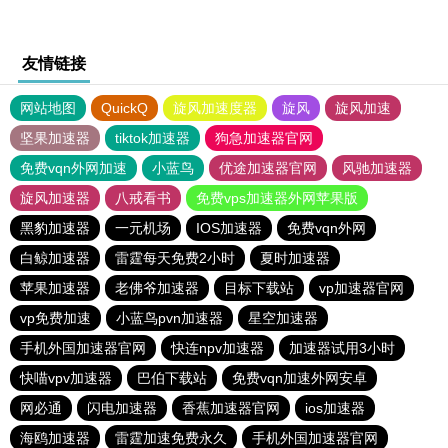
友情链接
网站地图
QuickQ
旋风加速度器
旋风
旋风加速
坚果加速器
tiktok加速器
狗急加速器官网
免费vqn外网加速
小蓝鸟
优途加速器官网
风驰加速器
旋风加速器
八戒看书
免费vps加速器外网苹果版
黑豹加速器
一元机场
IOS加速器
免费vqn外网
白鲸加速器
雷霆每天免费2小时
夏时加速器
苹果加速器
老佛爷加速器
目标下载站
vp加速器官网
vp免费加速
小蓝鸟pvn加速器
星空加速器
手机外国加速器官网
快连npv加速器
加速器试用3小时
快喵vpv加速器
巴伯下载站
免费vqn加速外网安卓
网必通
闪电加速器
香蕉加速器官网
ios加速器
海鸥加速器
雷霆加速免费永久
手机外国加速器官网